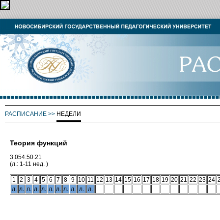
РАСПИСАНИЕ
>>
НЕДЕЛИ
Теория функций
3.054.50.21
(л.: 1-11 нед. )
1
2
3
4
5
6
7
8
9
10
11
12
13
14
15
16
17
18
19
20
21
22
23
24
л.
л.
л.
л.
л.
л.
л.
л.
л.
л.
л.