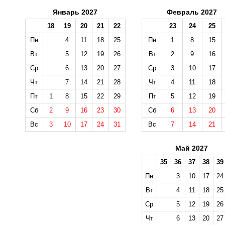
Январь 2027
Февраль 2027
18
19
20
21
22
23
24
25
Пн
4
11
18
25
Пн
1
8
15
Вт
5
12
19
26
Вт
2
9
16
Ср
6
13
20
27
Ср
3
10
17
Чт
7
14
21
28
Чт
4
11
18
Пт
1
8
15
22
29
Пт
5
12
19
Сб
2
9
16
23
30
Сб
6
13
20
Вс
3
10
17
24
31
Вс
7
14
21
Май 2027
35
36
37
38
39
Пн
3
10
17
24
Вт
4
11
18
25
Ср
5
12
19
26
Чт
6
13
20
27