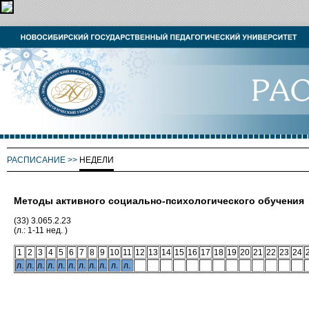
РАСПИСАНИЕ
>>
НЕДЕЛИ
Методы активного социально-психологического обучения
(33) 3.065.2.23
(л.: 1-11 нед. )
1
2
3
4
5
6
7
8
9
10
11
12
13
14
15
16
17
18
19
20
21
22
23
24
л.
л.
л.
л.
л.
л.
л.
л.
л.
л.
л.