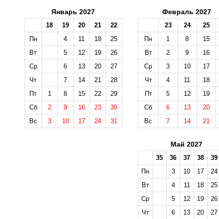
Январь 2027
Февраль 2027
18
19
20
21
22
23
24
25
Пн
4
11
18
25
Пн
1
8
15
Вт
5
12
19
26
Вт
2
9
16
Ср
6
13
20
27
Ср
3
10
17
Чт
7
14
21
28
Чт
4
11
18
Пт
1
8
15
22
29
Пт
5
12
19
Сб
2
9
16
23
30
Сб
6
13
20
Вс
3
10
17
24
31
Вс
7
14
21
Май 2027
35
36
37
38
39
Пн
3
10
17
24
Вт
4
11
18
25
Ср
5
12
19
26
Чт
6
13
20
27