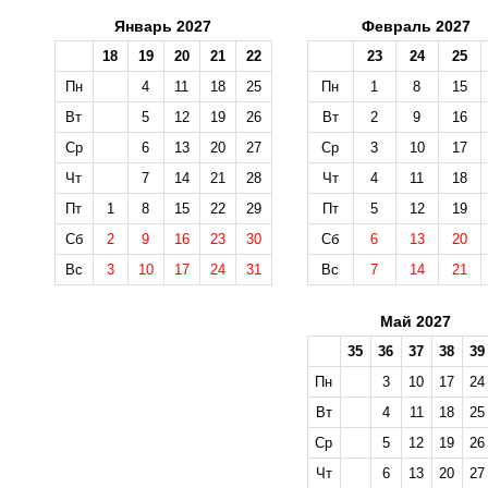
Январь 2027
Февраль 2027
18
19
20
21
22
23
24
25
Пн
4
11
18
25
Пн
1
8
15
Вт
5
12
19
26
Вт
2
9
16
Ср
6
13
20
27
Ср
3
10
17
Чт
7
14
21
28
Чт
4
11
18
Пт
1
8
15
22
29
Пт
5
12
19
Сб
2
9
16
23
30
Сб
6
13
20
Вс
3
10
17
24
31
Вс
7
14
21
Май 2027
35
36
37
38
39
Пн
3
10
17
24
Вт
4
11
18
25
Ср
5
12
19
26
Чт
6
13
20
27