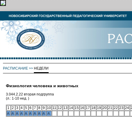
РАСПИСАНИЕ
>>
НЕДЕЛИ
Физиология человека и животных
3.044.2.22 вторая подгруппа
(л.: 1-10 нед. )
1
2
3
4
5
6
7
8
9
10
11
12
13
14
15
16
17
18
19
20
21
22
23
24
л.
л.
л.
л.
л.
л.
л.
л.
л.
л.