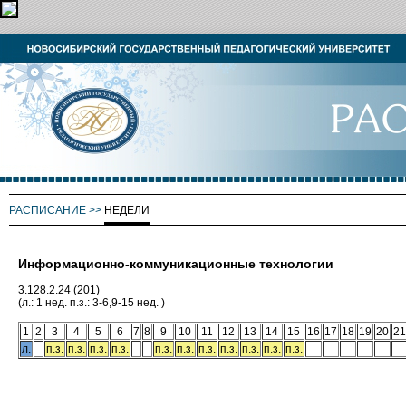
РАСПИСАНИЕ
>>
НЕДЕЛИ
Информационно-коммуникационные технологии
3.128.2.24 (201)
(л.: 1 нед. п.з.: 3-6,9-15 нед. )
1
2
3
4
5
6
7
8
9
10
11
12
13
14
15
16
17
18
19
20
21
л.
п.з.
п.з.
п.з.
п.з.
п.з.
п.з.
п.з.
п.з.
п.з.
п.з.
п.з.