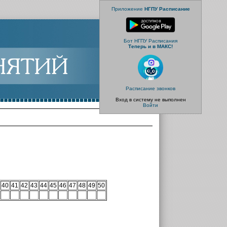
Приложение
НГПУ Расписание
Бот НГПУ Расписания
Теперь и в МАКС!
Расписание звонков
Вход в систему не выполнен
Войти
40
41
42
43
44
45
46
47
48
49
50