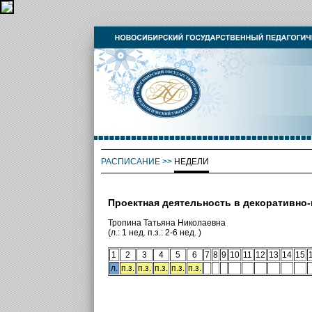
РАСПИСАНИЕ
>>
НЕДЕЛИ
Проектная деятельность в декоративно
Тропина Татьяна Николаевна
(л.: 1 нед. п.з.: 2-6 нед. )
1
2
3
4
5
6
7
8
9
10
11
12
13
14
15
л.
п.з.
п.з.
п.з.
п.з.
п.з.