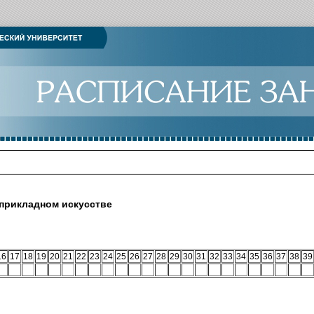
-прикладном искусстве
16
17
18
19
20
21
22
23
24
25
26
27
28
29
30
31
32
33
34
35
36
37
38
39