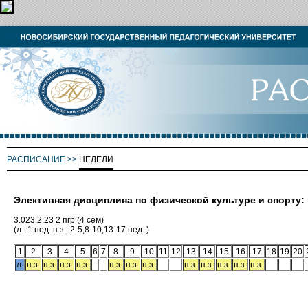
РАСПИСАНИЕ
>>
НЕДЕЛИ
Элективная дисциплина по физической культуре и спорту:
3.023.2.23 2 пгр (4 сем)
(л.: 1 нед. п.з.: 2-5,8-10,13-17 нед. )
1
2
3
4
5
6
7
8
9
10
11
12
13
14
15
16
17
18
19
20
л.
п.з.
п.з.
п.з.
п.з.
п.з.
п.з.
п.з.
п.з.
п.з.
п.з.
п.з.
п.з.