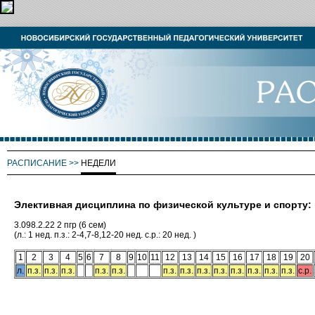
РАСПИСАНИЕ
>>
НЕДЕЛИ
Элективная дисциплина по физической культуре и спорту:
3.098.2.22 2 пгр (6 сем)
(л.: 1 нед. п.з.: 2-4,7-8,12-20 нед. с.р.: 20 нед. )
1
2
3
4
5
6
7
8
9
10
11
12
13
14
15
16
17
18
19
20
л.
п.з.
п.з.
п.з.
п.з.
п.з.
п.з.
п.з.
п.з.
п.з.
п.з.
п.з.
п.з.
п.з.
с.р.