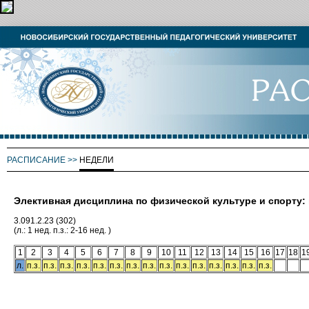
РАСПИСАНИЕ
>>
НЕДЕЛИ
Элективная дисциплина по физической культуре и спорту:
3.091.2.23 (302)
(л.: 1 нед. п.з.: 2-16 нед. )
1
2
3
4
5
6
7
8
9
10
11
12
13
14
15
16
17
18
1
л.
п.з.
п.з.
п.з.
п.з.
п.з.
п.з.
п.з.
п.з.
п.з.
п.з.
п.з.
п.з.
п.з.
п.з.
п.з.