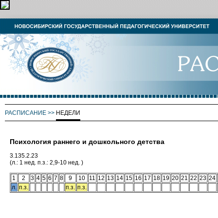
РАСПИСАНИЕ
>>
НЕДЕЛИ
Психология раннего и дошкольного детства
3.135.2.23
(л.: 1 нед. п.з.: 2,9-10 нед. )
1
2
3
4
5
6
7
8
9
10
11
12
13
14
15
16
17
18
19
20
21
22
23
24
л.
п.з.
п.з.
п.з.