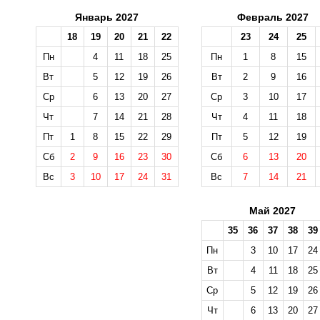
Январь 2027
Февраль 2027
18
19
20
21
22
23
24
25
Пн
4
11
18
25
Пн
1
8
15
Вт
5
12
19
26
Вт
2
9
16
Ср
6
13
20
27
Ср
3
10
17
Чт
7
14
21
28
Чт
4
11
18
Пт
1
8
15
22
29
Пт
5
12
19
Сб
2
9
16
23
30
Сб
6
13
20
Вс
3
10
17
24
31
Вс
7
14
21
Май 2027
35
36
37
38
39
Пн
3
10
17
24
Вт
4
11
18
25
Ср
5
12
19
26
Чт
6
13
20
27