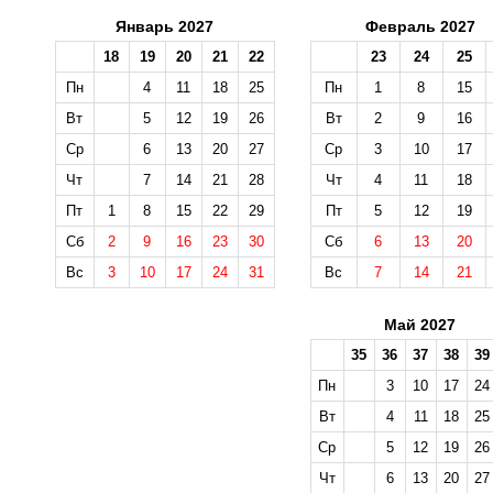
Январь 2027
Февраль 2027
18
19
20
21
22
23
24
25
Пн
4
11
18
25
Пн
1
8
15
Вт
5
12
19
26
Вт
2
9
16
Ср
6
13
20
27
Ср
3
10
17
Чт
7
14
21
28
Чт
4
11
18
Пт
1
8
15
22
29
Пт
5
12
19
Сб
2
9
16
23
30
Сб
6
13
20
Вс
3
10
17
24
31
Вс
7
14
21
Май 2027
35
36
37
38
39
Пн
3
10
17
24
Вт
4
11
18
25
Ср
5
12
19
26
Чт
6
13
20
27