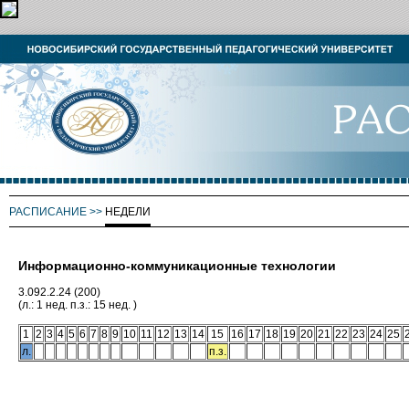
РАСПИСАНИЕ
>>
НЕДЕЛИ
Информационно-коммуникационные технологии
3.092.2.24 (200)
(л.: 1 нед. п.з.: 15 нед. )
1
2
3
4
5
6
7
8
9
10
11
12
13
14
15
16
17
18
19
20
21
22
23
24
25
л.
п.з.