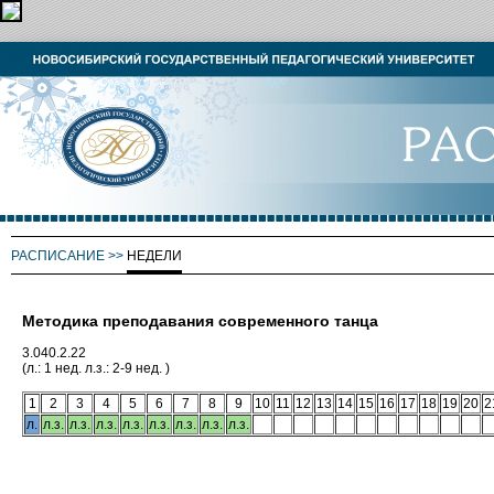
РАСПИСАНИЕ
>>
НЕДЕЛИ
Методика преподавания современного танца
3.040.2.22
(л.: 1 нед. л.з.: 2-9 нед. )
1
2
3
4
5
6
7
8
9
10
11
12
13
14
15
16
17
18
19
20
2
л.
л.з.
л.з.
л.з.
л.з.
л.з.
л.з.
л.з.
л.з.