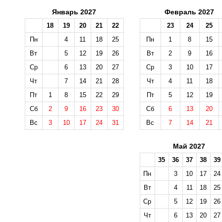
Январь 2027
Февраль 2027
18
19
20
21
22
23
24
25
Пн
4
11
18
25
Пн
1
8
15
Вт
5
12
19
26
Вт
2
9
16
Ср
6
13
20
27
Ср
3
10
17
Чт
7
14
21
28
Чт
4
11
18
Пт
1
8
15
22
29
Пт
5
12
19
Сб
2
9
16
23
30
Сб
6
13
20
Вс
3
10
17
24
31
Вс
7
14
21
Май 2027
35
36
37
38
39
Пн
3
10
17
24
Вт
4
11
18
25
Ср
5
12
19
26
Чт
6
13
20
27