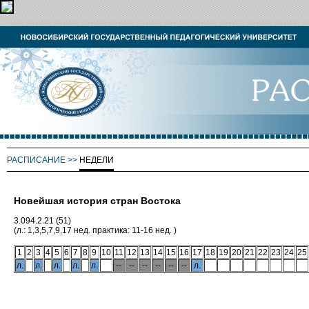
РАСПИСАНИЕ
>>
НЕДЕЛИ
Новейшая история стран Востока
3.094.2.21 (51)
(л.: 1,3,5,7,9,17 нед. практика: 11-16 нед. )
1
2
3
4
5
6
7
8
9
10
11
12
13
14
15
16
17
18
19
20
21
22
23
24
25
л.
л.
л.
л.
л.
--
--
--
--
--
--
л.