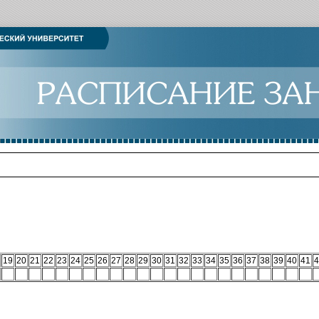
19
20
21
22
23
24
25
26
27
28
29
30
31
32
33
34
35
36
37
38
39
40
41
4