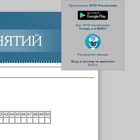
Приложение
НГПУ Расписание
Бот НГПУ Расписания
Теперь и в МАКС!
Расписание звонков
Вход в систему не выполнен
Войти
2
43
44
45
46
47
48
49
50