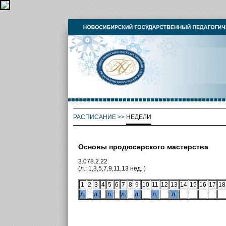
РАСПИСАНИЕ
>>
НЕДЕЛИ
Основы продюсерского мастерства
3.078.2.22
(л.: 1,3,5,7,9,11,13 нед. )
1
2
3
4
5
6
7
8
9
10
11
12
13
14
15
16
17
18
л.
л.
л.
л.
л.
л.
л.