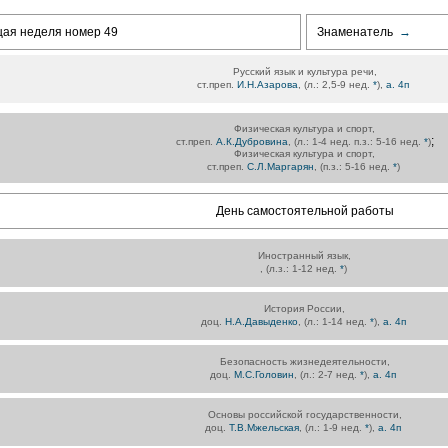
щая неделя номер 49
Знаменатель
→
Русский язык и культура речи,
ст.преп.
И.Н.Азарова
, (л.: 2,5-9 нед.
*
),
а. 4п
Физическая культура и спорт,
;
ст.преп.
А.К.Дубровина
, (л.: 1-4 нед. п.з.: 5-16 нед.
*
)
Физическая культура и спорт,
ст.преп.
С.Л.Маргарян
, (п.з.: 5-16 нед.
*
)
День самостоятельной работы
Иностранный язык,
, (л.з.: 1-12 нед.
*
)
История России,
доц.
Н.А.Давыденко
, (л.: 1-14 нед.
*
),
а. 4п
Безопасность жизнедеятельности,
доц.
М.С.Головин
, (л.: 2-7 нед.
*
),
а. 4п
Основы российской государственности,
доц.
Т.В.Мжельская
, (л.: 1-9 нед.
*
),
а. 4п