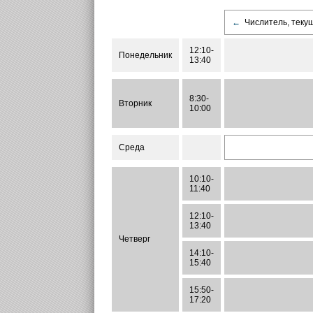
←
Числитель, теку
12:10-
Понедельник
13:40
8:30-
Вторник
10:00
Среда
10:10-
11:40
12:10-
13:40
Четверг
14:10-
15:40
15:50-
17:20