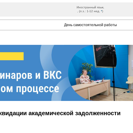
Иностранный язык,
, (л.з.: 1-12 нед.
*
)
День самостоятельной работы
иквидации академической задолженности