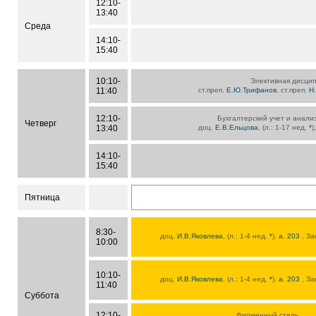
12:10-
13:40
Среда
14:10-
15:40
10:10-
Элективная дисцип
11:40
ст.преп.
Е.Ю.Трифанов
, ст.преп.
Н
12:10-
Бухгалтерский учет и анали
Четверг
13:40
доц.
Е.В.Ельцова
, (л.: 1-17 нед.
*
)
14:10-
15:40
Пятница
8:30-
доц.
И.В.Яковлева
, (л.: 1-4 нед.
*
),
а. 203
, З
10:00
10:10-
доц.
И.В.Яковлева
, (л.: 1-4 нед.
*
),
а. 203
, З
11:40
Суббота
12:10-
Фирменный стиль,