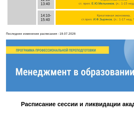
13:40
ст. преп.
Е.Ю.Мельников
, (л.: 1-15 не
14:10-
Креативная экономика,
15:40
ст.преп.
И.Ф.Зырянов
, (л.: 1-17 нед.
Последнее изменение расписания - 19.07.2026
Расписание сессии и ликвидации ак