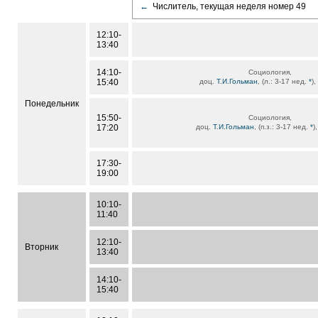
←
Числитель, текущая неделя номер 49
12:10-
13:40
14:10-
Социология,
15:40
доц.
Т.И.Гольман
, (л.: 3-17 нед.
*
),
Понедельник
15:50-
Социология,
17:20
доц.
Т.И.Гольман
, (п.з.: 3-17 нед.
*
)
17:30-
19:00
10:10-
11:40
12:10-
Вторник
13:40
14:10-
15:40