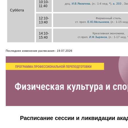
10:10-
доц.
И.В.Яковлева
, (л.: 1-4 нед.
*
),
а. 203
, З
11:40
Суббота
12:10-
Фирменный стиль,
13:40
ст. преп.
Е.Ю.Мельников
, (л.: 1-15 не
14:10-
Креативная экономика,
15:40
ст.преп.
И.Ф.Зырянов
, (л.: 1-17 нед.
Последнее изменение расписания - 19.07.2026
Расписание сессии и ликвидации ак