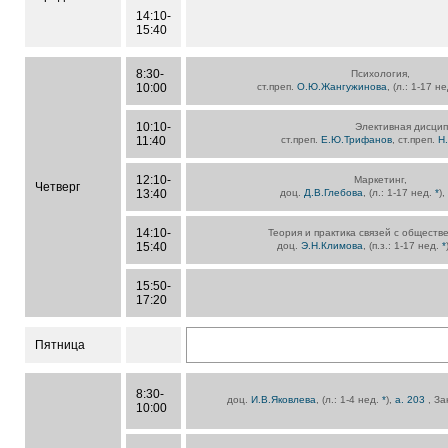
14:10-
15:40
8:30-
Психология,
10:00
ст.преп.
О.Ю.Жангужинова
, (л.: 1-17 н
10:10-
Элективная дисцип
11:40
ст.преп.
Е.Ю.Трифанов
, ст.преп.
Н
12:10-
Маркетинг,
Четверг
13:40
доц.
Д.В.Глебова
, (л.: 1-17 нед.
*
)
14:10-
Теория и практика связей с обществ
15:40
доц.
Э.Н.Климова
, (п.з.: 1-17 нед.
*
15:50-
17:20
Пятница
8:30-
доц.
И.В.Яковлева
, (л.: 1-4 нед.
*
),
а. 203
, З
10:00