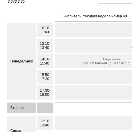
3.073.2.25
←
Числитель, текущая неделя номер 49
10:10-
11:40
12:10-
13:40
14:10-
Социология,
Понедельник
15:40
доц.
Т.И.Гольман
, (л.: 3-17 нед.
*
),
15:50-
17:20
17:30-
19:00
Вторник
12:10-
13:40
Среда