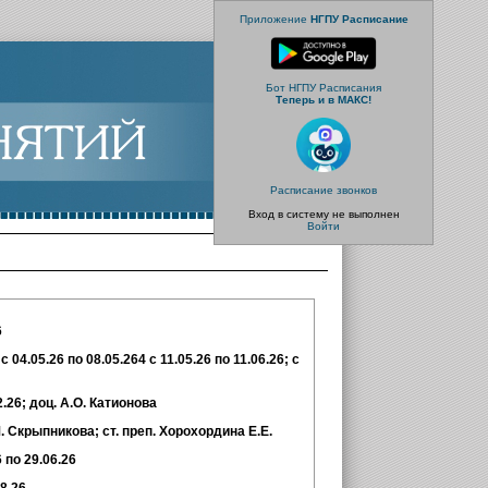
Приложение
НГПУ Расписание
Бот НГПУ Расписания
Теперь и в МАКС!
Расписание звонков
Вход в систему не выполнен
Войти
6
 04.05.26 по 08.05.264 с 11.05.26 по 11.06.26; с
2.26
; доц. А.О. Катионова
М. Скрыпникова; ст. преп. Хорохордина Е.Е.
 по 29.06.26