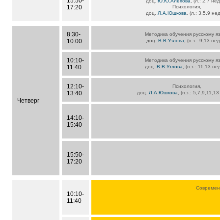
15:50-
доц.
Ю.Ю.Алехова
, (л.: 2,7 не
17:20
Психология,
доц.
Л.А.Юшкова
, (л.: 3,5,9 не
8:30-
Методика обучения русскому яз
10:00
доц.
В.В.Узлова
, (п.з.: 9,13 не
10:10-
Методика обучения русскому яз
11:40
доц.
В.В.Узлова
, (п.з.: 11,13 не
12:10-
Психология,
13:40
доц.
Л.А.Юшкова
, (п.з.: 5,7,9,11,1
Четверг
14:10-
15:40
15:50-
17:20
Современн
10:10-
11:40