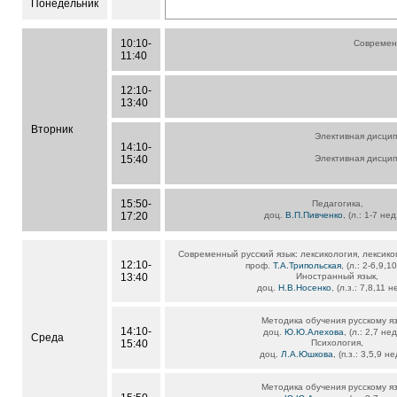
Понедельник
10:10-
Современн
11:40
12:10-
13:40
Вторник
Элективная дисцип
14:10-
15:40
Элективная дисцип
15:50-
Педагогика,
17:20
доц.
В.П.Пивченко
, (л.: 1-7 не
Современный русский язык: лексикология, лексик
12:10-
проф.
Т.А.Трипольская
, (л.: 2-6,9,1
13:40
Иностранный язык,
доц.
Н.В.Носенко
, (л.з.: 7,8,11 
Методика обучения русскому яз
14:10-
доц.
Ю.Ю.Алехова
, (л.: 2,7 не
Среда
15:40
Психология,
доц.
Л.А.Юшкова
, (п.з.: 3,5,9 н
Методика обучения русскому яз