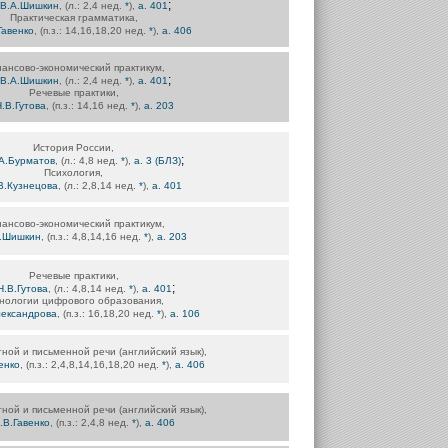
;
В.А.Шишкин
, (л.: 2,4 нед.
*
),
а. 401
Практическая грамматика,
Гавенко
, (п.з.: 14,16,18,20 нед.
*
),
а. 406
ансово-экономический практикум,
;
В.А.Шишкин
, (л.: 2,4 нед.
*
),
а. 401
Речевые практики,
.В.Гутова
, (п.з.: 14,16 нед.
*
),
а. 203
История России,
;
А.Бурматов
, (л.: 4,8 нед.
*
),
а. 3 (БЛЗ)
Психология,
В.Кузнецова
, (л.: 2,8,14 нед.
*
),
а. 401
ансово-экономический практикум,
.Шишкин
, (п.з.: 4,8,14,16 нед.
*
),
а. 203
Речевые практики,
;
Н.В.Гутова
, (л.: 4,8,14 нед.
*
),
а. 401
нологии цифрового образования,
лександрова
, (п.з.: 16,18,20 нед.
*
),
а. 106
тной и письменной речи (английский язык),
енко
, (п.з.: 2,4,8,14,16,18,20 нед.
*
),
а. 406
тной и письменной речи (английский язык),
.В.Гавенко
, (п.з.: 2,4,8 нед.
*
),
а. 406