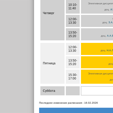
Элективная дисципл
10:10-
11:40
доц.
И
Четверг
12:00-
13:30
доц.
З.А
13:50-
15:20
доц.
А.А.
12:00-
13:30
доц.
Н.А.
13:50-
Пятница
15:20
доц
Элективная дисципл
15:30-
17:00
до
Суббота
Последнее изменение расписания - 16.02.2026