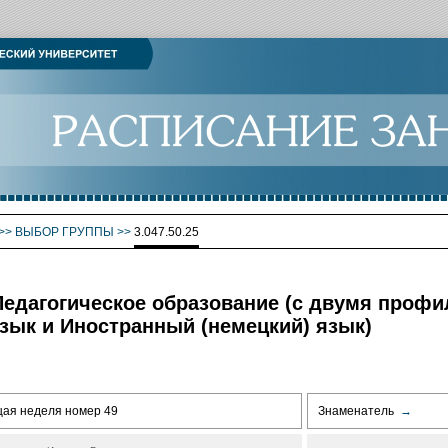
>>
ВЫБОР ГРУППЫ
>>
3.047.50.25
5 Педагогическое образование (с двумя проф
зык и Иностранный (немецкий) язык)
щая неделя номер 49
Знаменатель
→