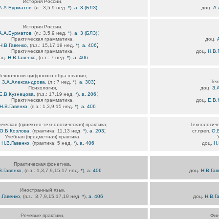
История России,
А.А.Бурматов
, (л.: 3,5,9 нед.
*
),
а. 3 (БЛЗ)
доц.
А.
История России,
;
А.А.Бурматов
, (л.: 3,5,9 нед.
*
),
а. 3 (БЛЗ)
Практическая грамматика,
доц.
;
Н.В.Гавенко
, (п.з.: 15,17,19 нед.
*
),
а. 406
Практическая грамматика,
доц.
Н.В.
оц.
Н.В.Гавенко
, (п.з.: 7 нед.
*
),
а. 406
Технологии цифрового образования,
;
Тех
.
З.А.Александрова
, (л.: 7 нед.
*
),
а. 303
Психология,
доц.
З.
;
Е.В.Кузнецова
, (п.з.: 17,19 нед.
*
),
а. 206
Практическая грамматика,
доц.
Е.В.
Н.В.Гавенко
, (п.з.: 1,3,9,15 нед.
*
),
а. 406
ическая (проектно-технологическая) практика,
Технологиче
;
О.Б.Козлова
, (практика: 11,13 нед.
*
),
а. 203
ст.преп.
О.
Учебная (предметная) практика,
.
Н.В.Гавенко
, (практика: 5 нед.
*
),
а. 406
доц.
Н.
Практическая фонетика,
В.Гавенко
, (п.з.: 1,3,7,9,15,17 нед.
*
),
а. 406
доц.
Н.В.Гав
Иностранный язык,
.Гавенко
, (п.з.: 3,7,9,15,17,19 нед.
*
),
а. 406
доц.
Н.В.Г
Речевые практики,
Фин