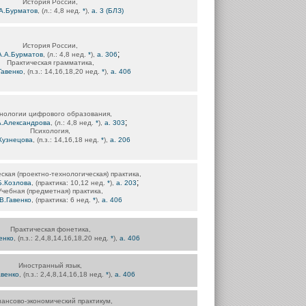
История России,
А.Бурматов
, (л.: 4,8 нед.
*
),
а. 3 (БЛЗ)
История России,
;
А.А.Бурматов
, (л.: 4,8 нед.
*
),
а. 306
Практическая грамматика,
Гавенко
, (п.з.: 14,16,18,20 нед.
*
),
а. 406
нологии цифрового образования,
;
А.Александрова
, (л.: 4,8 нед.
*
),
а. 303
Психология,
Кузнецова
, (п.з.: 14,16,18 нед.
*
),
а. 206
ская (проектно-технологическая) практика,
;
Б.Козлова
, (практика: 10,12 нед.
*
),
а. 203
Учебная (предметная) практика,
В.Гавенко
, (практика: 6 нед.
*
),
а. 406
Практическая фонетика,
енко
, (п.з.: 2,4,8,14,16,18,20 нед.
*
),
а. 406
Иностранный язык,
авенко
, (п.з.: 2,4,8,14,16,18 нед.
*
),
а. 406
ансово-экономический практикум,