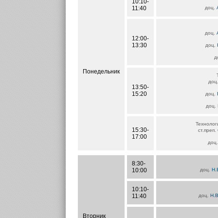
10:10-
11:40
доц.
доц.
12:00-
13:30
доц.
д
Понедельник
доц
13:50-
15:20
доц.
доц.
Технолог
15:30-
ст.преп.
17:00
доц
8:30-
10:00
доц.
Н.
10:10-
11:40
доц.
Н.В
Вторник