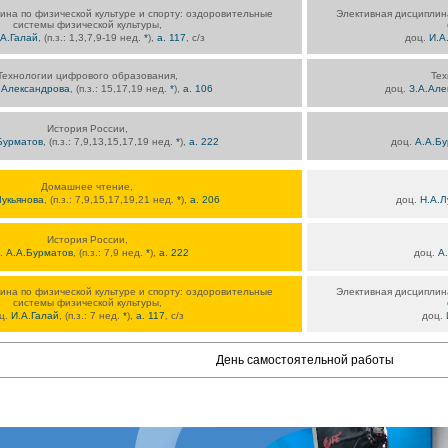
ина по физической культуре и спорту: оздоровительные
Элективная дисциплина
системы физической культуры,
.А.Галай
, (п.з.: 1,3,7,9-19 нед.
*
),
а. 117
, с/з
доц.
И.А
Технологии цифрового образования,
Тех
.Александрова
, (п.з.: 15,17,19 нед.
*
),
а. 106
доц.
З.А.Але
История России,
Бурматов
, (п.з.: 7,9,13,15,17,19 нед.
*
),
а. 222
доц.
А.А.Б
Домашнее чтение,
Лукьянова
, (п.з.: 7,9,15,17,19,21 нед.
*
),
а. 206
доц.
Н.А.Л
История России,
.
А.А.Бурматов
, (п.з.: 7,9 нед.
*
),
а. 222
доц.
А
ина по физической культуре и спорту: оздоровительные
Элективная дисциплина
системы физической культуры,
ц.
И.А.Галай
, (п.з.: 7 нед.
*
),
а. 117
, с/з
доц.
День самостоятельной работы