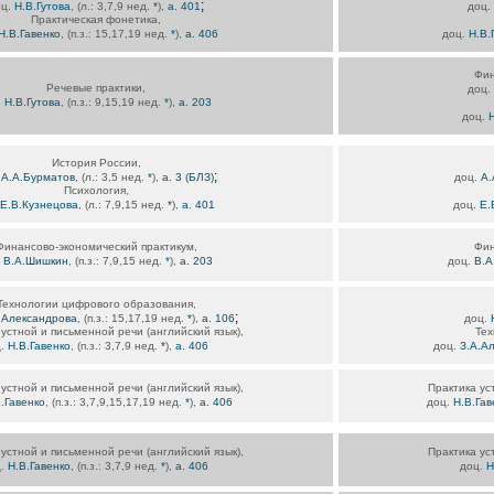
;
оц.
Н.В.Гутова
, (л.: 3,7,9 нед.
*
),
а. 401
доц.
Практическая фонетика,
Н.В.Гавенко
, (п.з.: 15,17,19 нед.
*
),
а. 406
доц.
Н.В.
Фин
Речевые практики,
доц.
.
Н.В.Гутова
, (п.з.: 9,15,19 нед.
*
),
а. 203
доц.
Н
История России,
;
.
А.А.Бурматов
, (л.: 3,5 нед.
*
),
а. 3 (БЛЗ)
доц.
А.
Психология,
Е.В.Кузнецова
, (л.: 7,9,15 нед.
*
),
а. 401
доц.
Е.
Финансово-экономический практикум,
Фин
.
В.А.Шишкин
, (п.з.: 7,9,15 нед.
*
),
а. 203
доц.
В.А
Технологии цифрового образования,
;
.Александрова
, (п.з.: 15,17,19 нед.
*
),
а. 106
доц.
устной и письменной речи (английский язык),
Тех
ц.
Н.В.Гавенко
, (п.з.: 3,7,9 нед.
*
),
а. 406
доц.
З.А.А
устной и письменной речи (английский язык),
Практика ус
.Гавенко
, (п.з.: 3,7,9,15,17,19 нед.
*
),
а. 406
доц.
Н.В.Гав
устной и письменной речи (английский язык),
Практика ус
ц.
Н.В.Гавенко
, (п.з.: 3,7,9 нед.
*
),
а. 406
доц.
Н