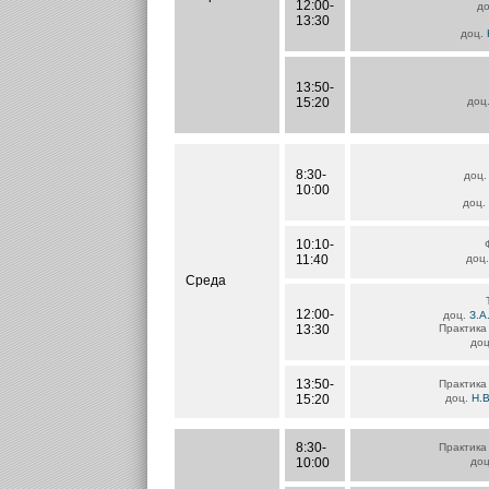
12:00-
д
13:30
доц.
13:50-
15:20
доц
8:30-
доц
10:00
доц.
10:10-
11:40
доц
Среда
12:00-
доц.
З.А
13:30
Практика 
до
13:50-
Практика 
15:20
доц.
Н.В
8:30-
Практика 
10:00
до