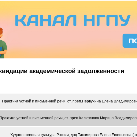
иквидации академической задолженности
Практика устной и письменной речи, ст. преп.Первухина Елена Владимировна
Практика устной и письменной речи, ст. преп.Калюжнова Марина Владимировна
Художественная культура России, доц.Тихомирова Елена Евгеньевна (экз