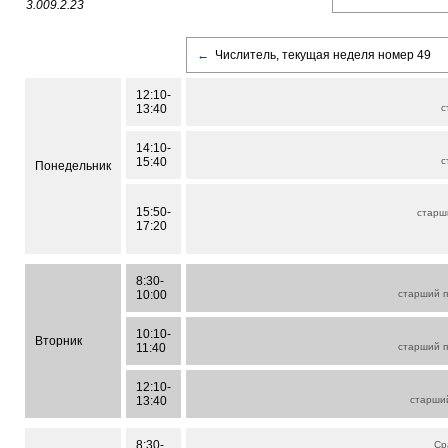
3.009.2.23
←
Числитель, текущая неделя номер 49
12:10-
13:40
с
14:10-
15:40
с
Понедельник
15:50-
старш
17:20
8:30-
10:00
старший 
10:10-
Вторник
11:40
старший 
12:10-
13:40
старши
8:30-
Ср