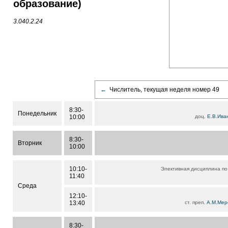
образование)
3.040.2.24
←
Числитель, текущая неделя номер 49
8:30-
Понедельник
10:00
доц.
Е.В.Ива
8:30-
Вторник
10:00
10:10-
Элективная дисциплина по
11:40
Среда
12:10-
13:40
ст. преп.
А.М.Мер
8:30-