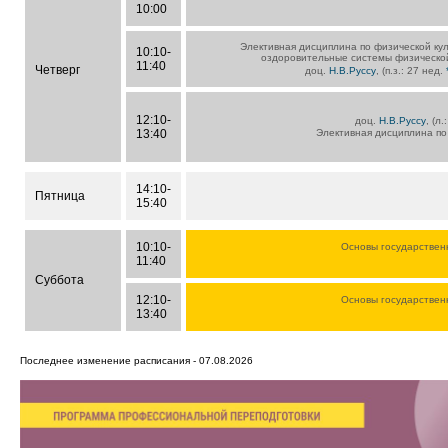
10:00
Элективная дисциплина по физической кул
10:10-
оздоровительные системы физической
11:40
Четверг
доц.
Н.В.Руссу
, (п.з.: 27 нед.
12:10-
доц.
Н.В.Руссу
, (л
13:40
Элективная дисциплина по
14:10-
Пятница
15:40
10:10-
Основы государствен
11:40
Суббота
12:10-
Основы государствен
13:40
Последнее изменение расписания - 07.08.2026