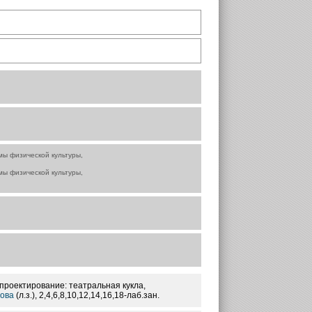
мы физической культуры,
мы физической культуры,
роектирование: театральная кукла,
ова
(л.з.), 2,4,6,8,10,12,14,16,18-лаб.зан.