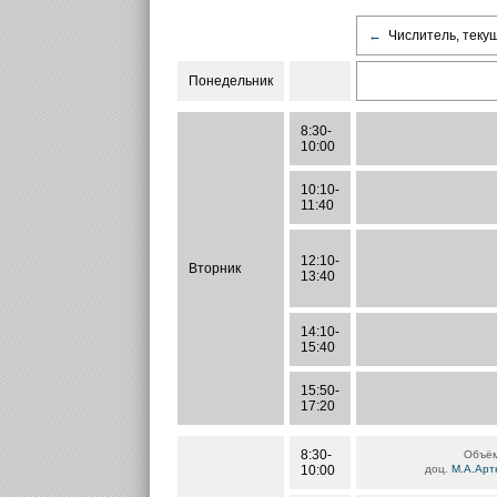
←
Числитель, теку
Понедельник
8:30-
10:00
10:10-
11:40
12:10-
Вторник
13:40
14:10-
15:40
15:50-
17:20
8:30-
Объём
10:00
доц.
М.А.Арт