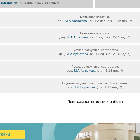
.
И.В.Шейко
, (л.: 1 нед. л.з.: 2-13 нед.
*
)
Бумажная пластика,
доц.
М.А.Артюхова
, (л.: 1,2 нед. л.з.: 3-15 нед.
*
)
Бумажная пластика,
доц.
М.А.Артюхова
, (л.: 1 нед. п.з.: 2-16 нед.
*
)
Русское лоскутное мастерство,
доц.
М.А.Артюхова
, (л.: 1 нед. л.з.: 2-14 нед.
*
)
Русское лоскутное мастерство,
доц.
М.А.Артюхова
, (л.з.: 1-13 нед.
*
)
Педагогика дополнительного образования,
асс.
Т.Д.Борисова
, (п.з.: 1-17 нед.
*
)
День самостоятельной работы