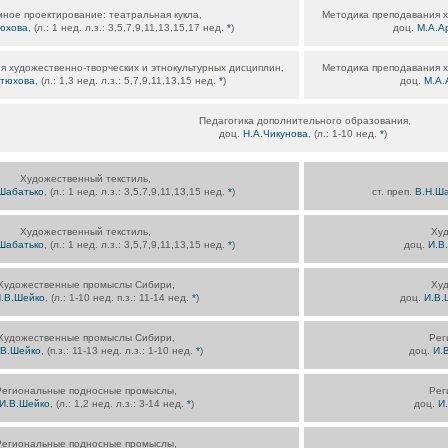
ное проектирование: театральная кукла,
Методика преподавания х
юхова
, (л.: 1 нед. л.з.: 3,5,7,9,11,13,15,17 нед.
*
)
доц.
М.А.А
 художественно-творческих и этнокультурных дисциплин,
Методика преподавания х
ртюхова
, (л.: 1,3 нед. л.з.: 5,7,9,11,13,15 нед.
*
)
доц.
М.А.
Педагогика дополнительного образования,
доц.
Н.А.Чикунова
, (л.: 1-10 нед.
*
)
Художественный текстиль,
Шабатько
, (л.: 1 нед. л.з.: 3,5,7,9,11,13,15 нед.
*
)
ст. преп.
В.Н.Ш
Художественный текстиль,
Ху
Шабатько
, (л.: 1 нед. л.з.: 3,5,7,9,11,13,15 нед.
*
)
доц.
И.В
Художественные промыслы Сибири,
Ху
.В.Шейко
, (л.: 1-10 нед. п.з.: 11-14 нед.
*
)
доц.
И.В.
Художественные промыслы Сибири,
Рег
.В.Шейко
, (п.з.: 11-13 нед. л.з.: 1-10 нед.
*
)
доц.
И.
Региональные подносные промыслы,
Рег
И.В.Шейко
, (л.: 1,2 нед. л.з.: 3-14 нед.
*
)
доц.
И
Региональные подносные промыслы,