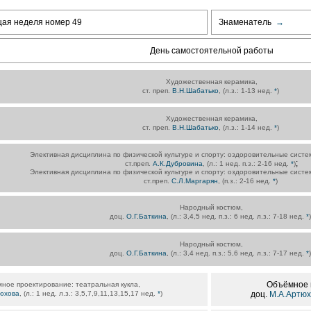
щая неделя номер 49
Знаменатель
→
День самостоятельной работы
Художественная керамика,
ст. преп.
В.Н.Шабатько
, (л.з.: 1-13 нед.
*
)
Художественная керамика,
ст. преп.
В.Н.Шабатько
, (л.з.: 1-14 нед.
*
)
Элективная дисциплина по физической культуре и спорту: оздоровительные систе
;
ст.преп.
А.К.Дубровина
, (л.: 1 нед. п.з.: 2-16 нед.
*
)
Элективная дисциплина по физической культуре и спорту: оздоровительные систе
ст.преп.
С.Л.Маргарян
, (п.з.: 2-16 нед.
*
)
Народный костюм,
доц.
О.Г.Баткина
, (л.: 3,4,5 нед. п.з.: 6 нед. л.з.: 7-18 нед.
*
)
Народный костюм,
доц.
О.Г.Баткина
, (л.: 3,4 нед. п.з.: 5,6 нед. л.з.: 7-17 нед.
*
)
Объёмное п
ное проектирование: театральная кукла,
юхова
, (л.: 1 нед. л.з.: 3,5,7,9,11,13,15,17 нед.
*
)
доц.
М.А.Артюх