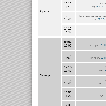
10:10-
Объём
11:40
доц.
М.А.Арт
Среда
12:10-
Методика преподавания
13:40
доц.
М.А.А
14:10-
15:40
8:30-
10:00
ст. преп.
В.Н.
10:10-
11:40
ст. преп.
В.Н.
12:10-
13:40
доц.
И
Четверг
14:10-
15:40
доц.
И
15:50-
17:20
доц.
17:30-